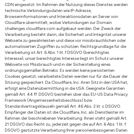
CDN eingesetzt. Im Rahmen der Nutzung dieses Dienstes werden
technische Verbindungsdaten wie IP-Adresse,
Browserinformationen und Interaktionsdaten an Server von
Cloudflare übermittelt, wobei Verbindungen zur Domain
challenges.cloudflare.com aufgebaut werden. Der Zweck der
Verarbeitung besteht darin, die Sicherheit und Integrität unserer
Webseite zu gewährleisten und diese vor missbräuchlichen oder
automatisierten Zugriffen zu schützen. Rechtsgrundlage für die
Verarbeitung ist Art. 6 Abs. 1 lit. f DSGVO (berechtigtes
Interesse); unser berechtigtes Interesse liegt im Schutz unserer
Webseite vor Missbrauch und in der Sicherstellung eines
ordnungsgemäßen Betriebs. Es werden keine persistenten
Cookies gesetzt; verarbeitete Daten werden nur für die Dauer der
Sitzung gespeichert. Da Cloudflare, Inc. ihren Sitz in den USA hat,
erfolgt eine Datenübermittlung in die USA. Geeignete Garantien
gemäß Art. 44 ff. DSGVO bestehen über das EU-US Data Privacy
Framework (Angemessenheitsbeschluss) bzw.
Standardvertragsklauseln gemäß Art. 46 Abs. 2 lit. c DSGVO.
Empfänger der Daten ist die Cloudflare, Inc. als Dienstleister im
Rahmen der beschriebenen Verarbeitung. Ihnen steht gemäß Art.
21 DSGVO das Recht zu, jederzeit gegen die auf Art. 6 Abs. 1 lit. f
DSGVO gestützte Verarbeitung Ihrer personenbezogenen Daten