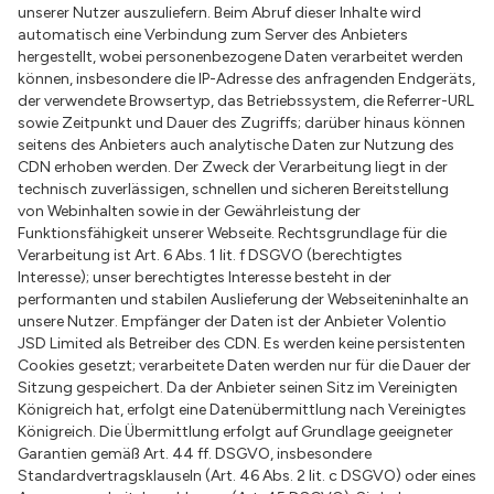
unserer Nutzer auszuliefern. Beim Abruf dieser Inhalte wird
automatisch eine Verbindung zum Server des Anbieters
hergestellt, wobei personenbezogene Daten verarbeitet werden
können, insbesondere die IP-Adresse des anfragenden Endgeräts,
der verwendete Browsertyp, das Betriebssystem, die Referrer-URL
sowie Zeitpunkt und Dauer des Zugriffs; darüber hinaus können
seitens des Anbieters auch analytische Daten zur Nutzung des
CDN erhoben werden. Der Zweck der Verarbeitung liegt in der
technisch zuverlässigen, schnellen und sicheren Bereitstellung
von Webinhalten sowie in der Gewährleistung der
Funktionsfähigkeit unserer Webseite. Rechtsgrundlage für die
Verarbeitung ist Art. 6 Abs. 1 lit. f DSGVO (berechtigtes
Interesse); unser berechtigtes Interesse besteht in der
performanten und stabilen Auslieferung der Webseiteninhalte an
unsere Nutzer. Empfänger der Daten ist der Anbieter Volentio
JSD Limited als Betreiber des CDN. Es werden keine persistenten
Cookies gesetzt; verarbeitete Daten werden nur für die Dauer der
Sitzung gespeichert. Da der Anbieter seinen Sitz im Vereinigten
Königreich hat, erfolgt eine Datenübermittlung nach Vereinigtes
Königreich. Die Übermittlung erfolgt auf Grundlage geeigneter
Garantien gemäß Art. 44 ff. DSGVO, insbesondere
Standardvertragsklauseln (Art. 46 Abs. 2 lit. c DSGVO) oder eines