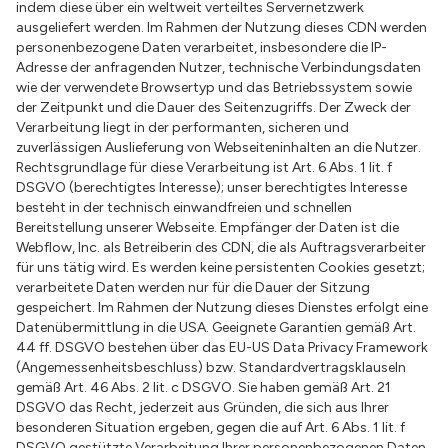
indem diese über ein weltweit verteiltes Servernetzwerk
ausgeliefert werden. Im Rahmen der Nutzung dieses CDN werden
personenbezogene Daten verarbeitet, insbesondere die IP-
Adresse der anfragenden Nutzer, technische Verbindungsdaten
wie der verwendete Browsertyp und das Betriebssystem sowie
der Zeitpunkt und die Dauer des Seitenzugriffs. Der Zweck der
Verarbeitung liegt in der performanten, sicheren und
zuverlässigen Auslieferung von Webseiteninhalten an die Nutzer.
Rechtsgrundlage für diese Verarbeitung ist Art. 6 Abs. 1 lit. f
DSGVO (berechtigtes Interesse); unser berechtigtes Interesse
besteht in der technisch einwandfreien und schnellen
Bereitstellung unserer Webseite. Empfänger der Daten ist die
Webflow, Inc. als Betreiberin des CDN, die als Auftragsverarbeiter
für uns tätig wird. Es werden keine persistenten Cookies gesetzt;
verarbeitete Daten werden nur für die Dauer der Sitzung
gespeichert. Im Rahmen der Nutzung dieses Dienstes erfolgt eine
Datenübermittlung in die USA. Geeignete Garantien gemäß Art.
44 ff. DSGVO bestehen über das EU-US Data Privacy Framework
(Angemessenheitsbeschluss) bzw. Standardvertragsklauseln
gemäß Art. 46 Abs. 2 lit. c DSGVO. Sie haben gemäß Art. 21
DSGVO das Recht, jederzeit aus Gründen, die sich aus Ihrer
besonderen Situation ergeben, gegen die auf Art. 6 Abs. 1 lit. f
DSGVO gestützte Verarbeitung Ihrer personenbezogenen Daten